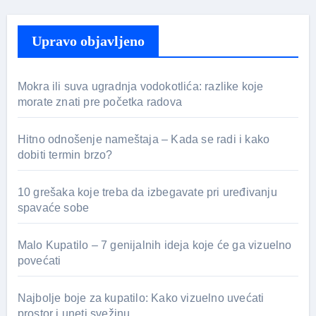
Upravo objavljeno
Mokra ili suva ugradnja vodokotlića: razlike koje
morate znati pre početka radova
Hitno odnošenje nameštaja – Kada se radi i kako
dobiti termin brzo?
10 grešaka koje treba da izbegavate pri uređivanju
spavaće sobe
Malo Kupatilo – 7 genijalnih ideja koje će ga vizuelno
povećati
Najbolje boje za kupatilo: Kako vizuelno uvećati
prostor i uneti svežinu