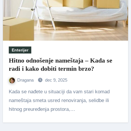
Enterijer
Hitno odnošenje nameštaja – Kada se
radi i kako dobiti termin brzo?
Dragana
dec 9, 2025
Kada se nađete u situaciji da vam stari komad
nameštaja smeta usred renoviranja, selidbe ili
hitnog preuređenja prostora,…