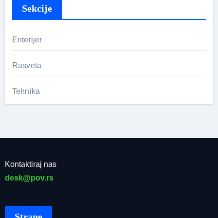
Sekcije
Enterijer
Rasveta
Tehnika
Kontaktiraj nas
desk@pov.rs
Strane