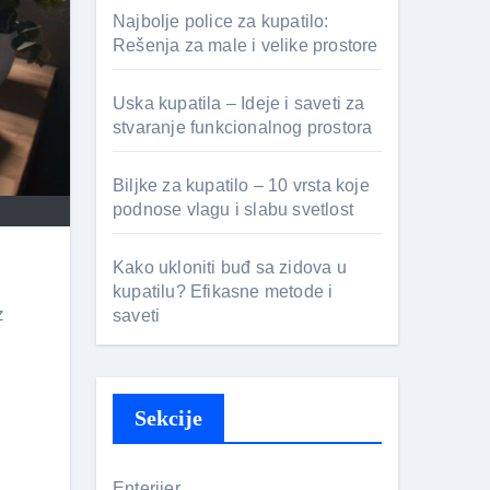
Najbolje police za kupatilo:
Rešenja za male i velike prostore
Uska kupatila – Ideje i saveti za
stvaranje funkcionalnog prostora
Biljke za kupatilo – 10 vrsta koje
podnose vlagu i slabu svetlost
Kako ukloniti buđ sa zidova u
kupatilu? Efikasne metode i
z
saveti
Sekcije
Enterijer