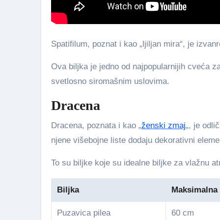
Spatifilum, poznat i kao „ljiljan mira“, je iz
Ova biljka je jedno od najpopularnijih cveća 
svetlosno siromašnim uslovima.
Dracena
Dracena, poznata i kao „
ženski zmaj
„, je odl
njene višebojne liste dodaju dekorativni elem
To su biljke koje su idealne biljke za vlažnu
Biljka
Maksimalna 
Puzavica pilea
60 cm