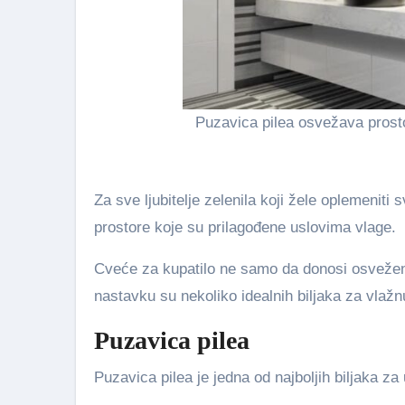
Puzavica pilea osvežava prost
Za sve ljubitelje zelenila koji žele oplemeniti
prostore koje su prilagođene uslovima vlage.
Cveće za kupatilo ne samo da donosi osveženje
nastavku su nekoliko idealnih biljaka za vlaž
Puzavica pilea
Puzavica pilea je jedna od najboljih biljaka z