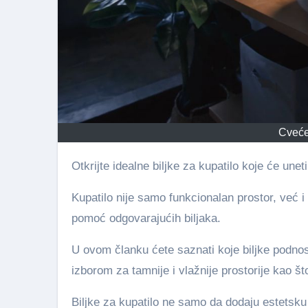
Cveće 
Otkrijte idealne biljke za kupatilo koje će une
Kupatilo nije samo funkcionalan prostor, već i
pomoć odgovarajućih biljaka.
U ovom članku ćete saznati koje biljke podnos
izborom za tamnije i vlažnije prostorije kao št
Biljke za kupatilo ne samo da dodaju estetsku 