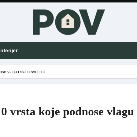
nterijer
ose vlagu i slabu svetlost
10 vrsta koje podnose vlagu 