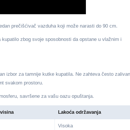
vanredan prečišćivač vazduha koji može narasti do 90 cm.
za kupatilo zbog svoje sposobnosti da opstane u vlažnim i
ičan izbor za tamnije kutke kupatila. Ne zahteva često zalivan
ent svakom prostoru.
 atmosferu, savršene za vašu oazu opuštanja.
visina
Lakoća održavanja
Visoka