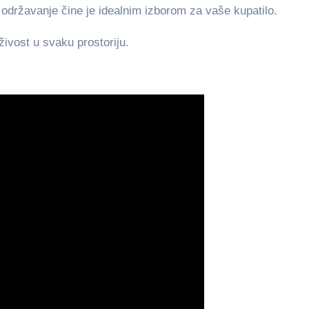
održavanje čine je idealnim izborom za vaše kupatilo.
živost u svaku prostoriju.