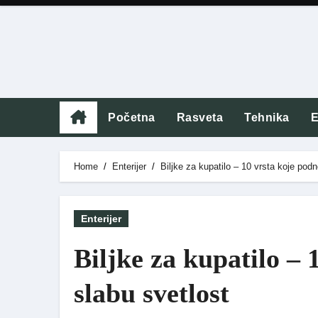
Skip
to
content
Početna
Rasveta
Tehnika
E
Home
Enterijer
Biljke za kupatilo – 10 vrsta koje podn
Enterijer
Biljke za kupatilo – 
slabu svetlost