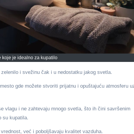
koje je idealno za kupatilo
ti zelenilo i svežinu čak i u nedostatku jakog svetla.
 mesto gde možete stvoriti prijatnu i opuštajuću atmosferu u
e vlagu i ne zahtevaju mnogo svetla, što ih čini savršenim
o su kupatila.
vrednost, već i poboljšavaju kvalitet vazduha.