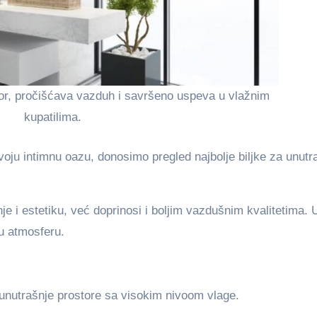
or, pročišćava vazduh i savršeno uspeva u vlažnim
kupatilima.
 svoju intimnu oazu, donosimo pregled najbolje biljke za unutr
 i estetiku, već doprinosi i boljim vazdušnim kvalitetima. 
nu atmosferu.
a unutrašnje prostore sa visokim nivoom vlage.