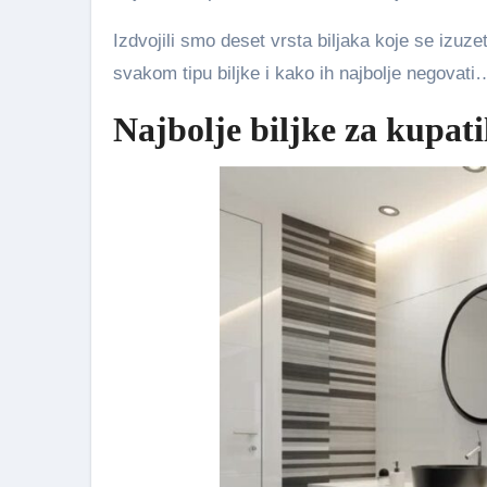
Izdvojili smo deset vrsta biljaka koje se izu
svakom tipu biljke i kako ih najbolje negovati
Najbolje biljke za kupat