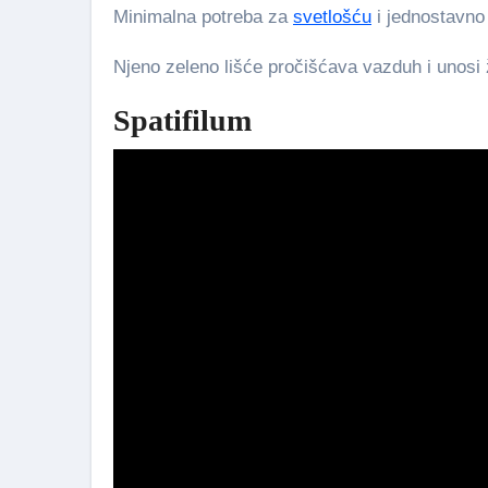
Minimalna potreba za
svetlošću
i jednostavno 
Njeno zeleno lišće pročišćava vazduh i unosi 
Spatifilum