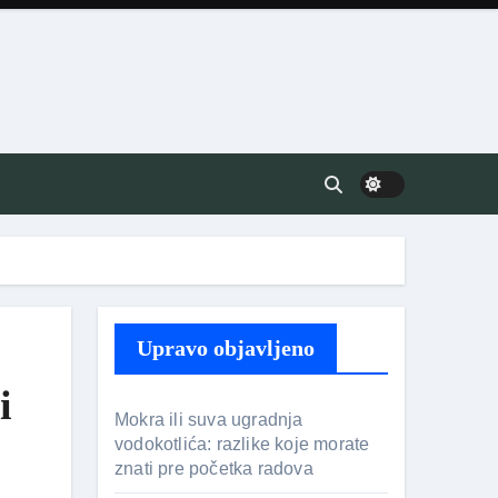
Upravo objavljeno
i
Mokra ili suva ugradnja
vodokotlića: razlike koje morate
znati pre početka radova