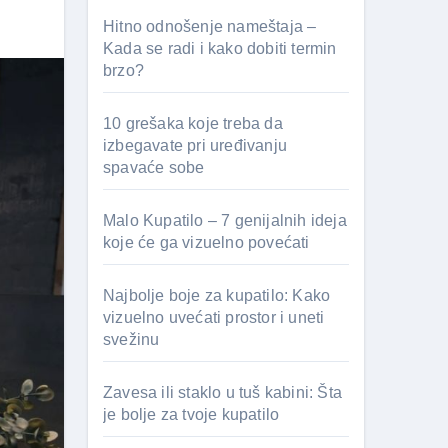
Hitno odnošenje nameštaja –
Kada se radi i kako dobiti termin
brzo?
10 grešaka koje treba da
izbegavate pri uređivanju
spavaće sobe
Malo Kupatilo – 7 genijalnih ideja
koje će ga vizuelno povećati
Najbolje boje za kupatilo: Kako
vizuelno uvećati prostor i uneti
svežinu
Zavesa ili staklo u tuš kabini: Šta
je bolje za tvoje kupatilo