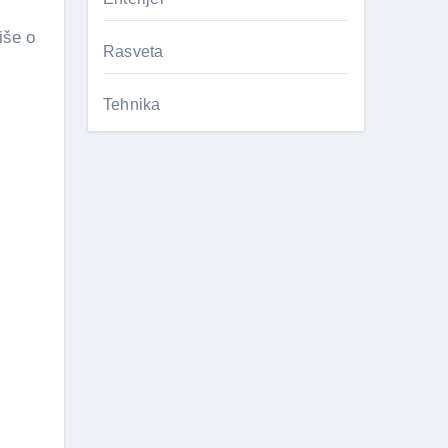
iše o
Rasveta
Tehnika