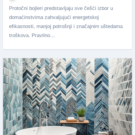
Protočni bojleri predstavljaju sve češći izbor u
domaćinstvima zahvaljujući energetskoj
efikasnosti, manjoj potrošnji i značajnim uštedama
troškova. Pravilno…