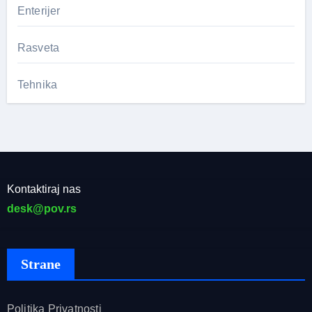
Enterijer
Rasveta
Tehnika
Kontaktiraj nas
desk@pov.rs
Strane
Politika Privatnosti