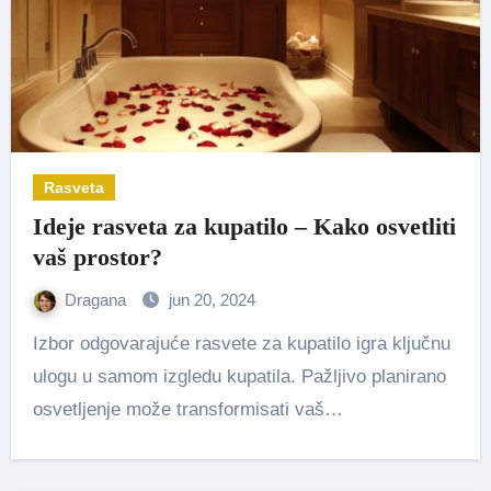
Rasveta
Ideje rasveta za kupatilo – Kako osvetliti
vaš prostor?
Dragana
jun 20, 2024
Izbor odgovarajuće rasvete za kupatilo igra ključnu
ulogu u samom izgledu kupatila. Pažljivo planirano
osvetljenje može transformisati vaš…