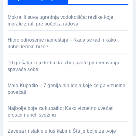
Mokra ili suva ugradnja vodokotlića: razlike koje
morate znati pre početka radova
Hitno odnošenje nameštaja – Kada se radi i kako
dobiti termin brzo?
10 grešaka koje treba da izbegavate pri uređivanju
spavaće sobe
Malo Kupatilo – 7 genijalnih ideja koje će ga vizuelno
povećati
Najbolje boje za kupatilo: Kako vizuelno uvećati
prostor i uneti svežinu
Zavesa ili staklo u tuš kabini: Šta je bolje za tvoje